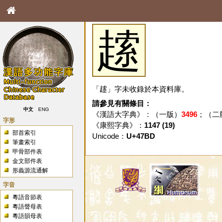
䞽
「䞽」字未收錄於本資料庫。
請參見有關條目：
中文
ENG
《漢語大字典》：（一版）
3496
；（二
字形
《康熙字典》：
1147 (19)
部首索引
Unicode：
U+47BD
筆畫索引
甲骨部件表
金文部件表
形義源流通解
字音
粵語音節表
粵語聲母表
粵語韻母表