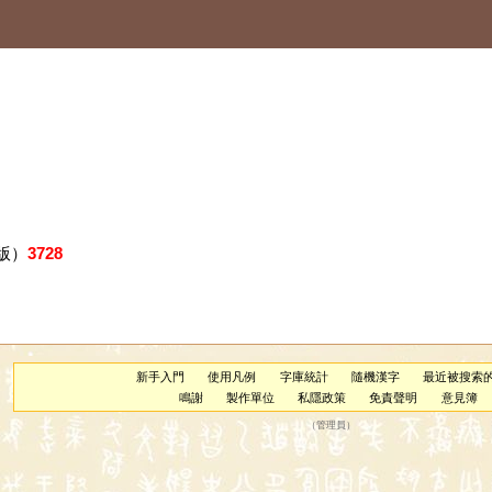
版）
3728
新手入門
使用凡例
字庫統計
隨機漢字
最近被搜索
鳴謝
製作單位
私隱政策
免責聲明
意見簿
（
管理員
）