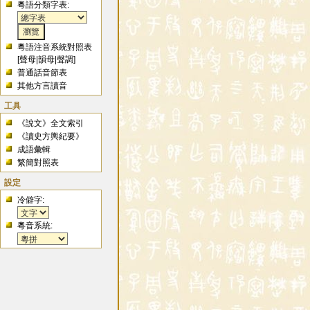
粵語分類字表:
粵語注音系統對照表
[
聲母
|
韻母
|
聲調
]
普通話音節表
其他方言讀音
工具
《說文》全文索引
《讀史方輿紀要》
成語彙輯
繁簡對照表
設定
冷僻字:
粵音系統: