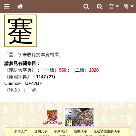
普
粵
䞿
「䞿」字未收錄於本資料庫。
請參見有關條目：
《漢語大字典》：（一版）
956
；（二版）
1026
《康熙字典》：
1147 (27)
Unicode：
U+47BF
《說文》：「
䞿
」
新手入門
使用凡例
字庫統計
隨機漢字
最近被搜索的漢字