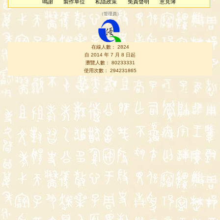
鳴謝
製作單位
私隱政策
免責聲明
意見簿
（
管理員
）
在線人數： 2824
自 2014 年 7 月 8 日起
瀏覽人數： 80233331
使用次數： 294231865