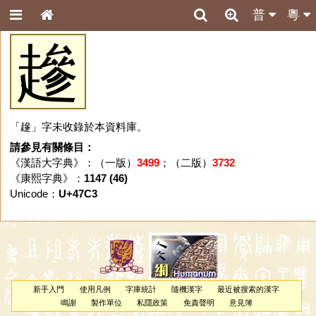
普
粵
䟃
「䟃」字未收錄於本資料庫。
請參見有關條目：
《漢語大字典》：（一版）
3499
；（二版）
3732
《康熙字典》：
1147 (46)
Unicode：
U+47C3
新手入門
使用凡例
字庫統計
隨機漢字
最近被搜索的漢字
鳴謝
製作單位
私隱政策
免責聲明
意見簿