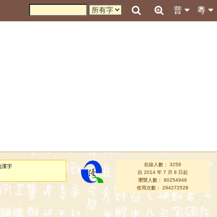
普
粵
在線人數： 3258
的漢字
自 2014 年 7 月 8 日起
瀏覽人數： 80254946
使用次數： 294272528