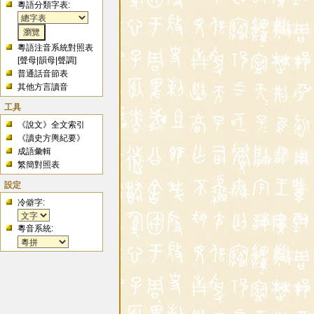
粵語分類字表:
粵語注音系統對照表
[
聲母
|
韻母
|
聲調
]
普通話音節表
其他方言讀音
工具
《說文》全文索引
《讀史方輿紀要》
成語彙輯
繁簡對照表
設定
冷僻字:
粵音系統: