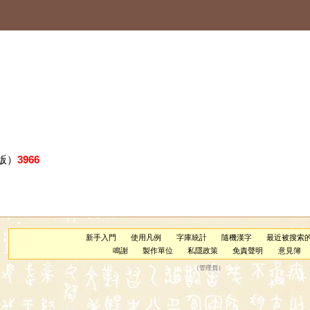
版）
3966
新手入門
使用凡例
字庫統計
隨機漢字
最近被搜索
鳴謝
製作單位
私隱政策
免責聲明
意見簿
（
管理員
）