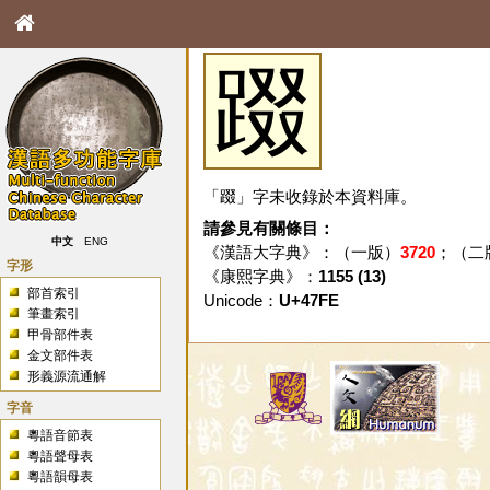
䟾
「䟾」字未收錄於本資料庫。
請參見有關條目：
中文
ENG
《漢語大字典》：（一版）
3720
；（二
字形
《康熙字典》：
1155 (13)
部首索引
Unicode：
U+47FE
筆畫索引
甲骨部件表
金文部件表
形義源流通解
字音
粵語音節表
粵語聲母表
粵語韻母表