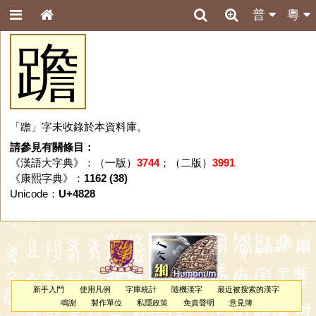
普
粵
䠨
「䠨」字未收錄於本資料庫。
請參見有關條目：
《漢語大字典》：（一版）
3744
；（二版）
3991
《康熙字典》：
1162 (38)
Unicode：
U+4828
新手入門
使用凡例
字庫統計
隨機漢字
最近被搜索的漢字
鳴謝
製作單位
私隱政策
免責聲明
意見簿