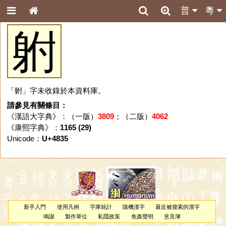
普
粵
䠵
「䠵」字未收錄於本資料庫。
請參見有關條目：
《漢語大字典》：（一版）
3809
；（二版）
4062
《康熙字典》：
1165 (29)
Unicode：
U+4835
新手入門
使用凡例
字庫統計
隨機漢字
最近被搜索的漢字
鳴謝
製作單位
私隱政策
免責聲明
意見簿