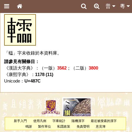
普
粵
䡼
「䡼」字未收錄於本資料庫。
請參見有關條目：
《漢語大字典》：（一版）
3562
；（二版）
3800
《康熙字典》：
1178 (11)
Unicode：
U+487C
新手入門
使用凡例
字庫統計
隨機漢字
最近被搜索的漢字
鳴謝
製作單位
私隱政策
免責聲明
意見簿