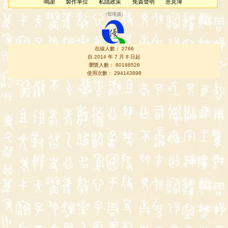
鳴謝
製作單位
私隱政策
免責聲明
意見簿
（
管理員
）
在線人數： 2766
自 2014 年 7 月 8 日起
瀏覽人數： 80188526
使用次數： 294143898