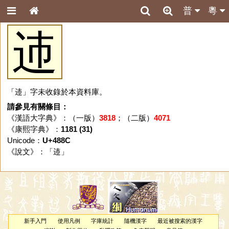
普
粵
䢌
「䢌」字未收錄於本資料庫。
請參見有關條目：
《漢語大字典》：（一版）
3818
；（二版）
4071
《康熙字典》：
1181 (31)
Unicode：
U+488C
《說文》：「
䢌
」
新手入門
使用凡例
字庫統計
隨機漢字
最近被搜索的漢字