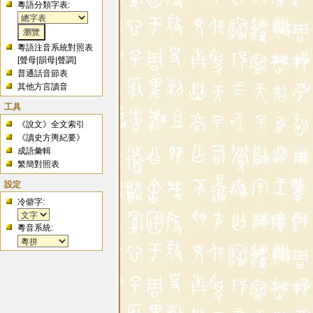
粵語分類字表:
粵語注音系統對照表
[
聲母
|
韻母
|
聲調
]
普通話音節表
其他方言讀音
工具
《說文》全文索引
《讀史方輿紀要》
成語彙輯
繁簡對照表
設定
冷僻字:
粵音系統: