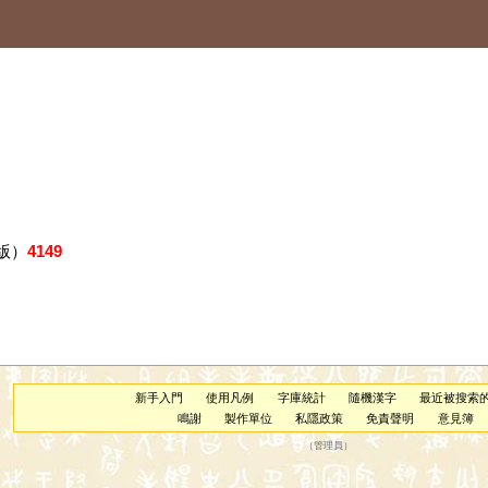
版）
4149
新手入門
使用凡例
字庫統計
隨機漢字
最近被搜索
鳴謝
製作單位
私隱政策
免責聲明
意見簿
（
管理員
）