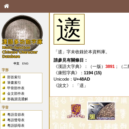
䢭
「䢭」字未收錄於本資料庫。
請參見有關條目：
中文
ENG
《漢語大字典》：（一版）
3891
；（二
字形
《康熙字典》：
1194 (15)
部首索引
Unicode：
U+48AD
筆畫索引
《說文》：「
䢭
」
甲骨部件表
金文部件表
形義源流通解
字音
粵語音節表
粵語聲母表
粵語韻母表