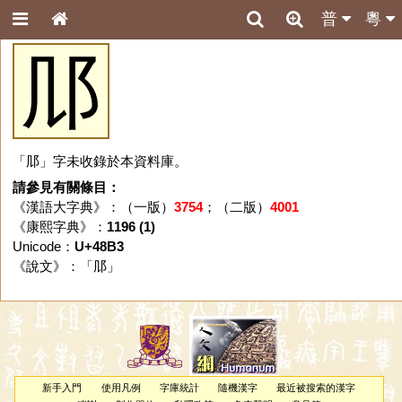
普
粵
䢳
「䢳」字未收錄於本資料庫。
請參見有關條目：
《漢語大字典》：（一版）
3754
；（二版）
4001
《康熙字典》：
1196 (1)
Unicode：
U+48B3
《說文》：「
䢳
」
新手入門
使用凡例
字庫統計
隨機漢字
最近被搜索的漢字