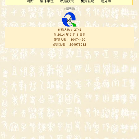
鳴謝
製作單位
私隱政策
免責聲明
意見簿
（
管理員
）
在線人數： 2741
自 2014 年 7 月 8 日起
瀏覽人數： 80474429
使用次數： 294673582