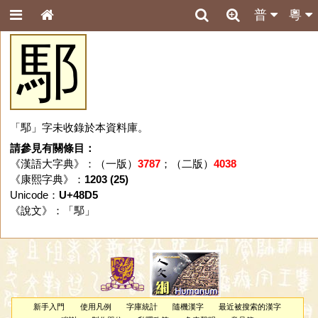
普
粵
䣕
「䣕」字未收錄於本資料庫。
請參見有關條目：
《漢語大字典》：（一版）
3787
；（二版）
4038
《康熙字典》：
1203 (25)
Unicode：
U+48D5
《說文》：「
䣕
」
新手入門
使用凡例
字庫統計
隨機漢字
最近被搜索的漢字