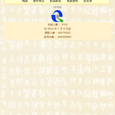
鳴謝
製作單位
私隱政策
免責聲明
意見簿
（
管理員
）
在線人數： 3703
自 2014 年 7 月 8 日起
瀏覽人數： 80276352
使用次數： 294306884