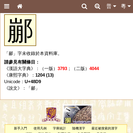
普
粵
䣙
「䣙」字未收錄於本資料庫。
請參見有關條目：
《漢語大字典》：（一版）
3793
；（二版）
4044
《康熙字典》：
1204 (13)
Unicode：
U+48D9
《說文》：「
䣙
」
新手入門
使用凡例
字庫統計
隨機漢字
最近被搜索的漢字