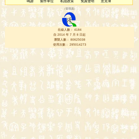
鳴謝
製作單位
私隱政策
免責聲明
意見簿
（
管理員
）
在線人數： 4184
自 2014 年 7 月 8 日起
瀏覽人數： 80625038
使用次數： 295014273