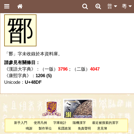
普
粵
䣟
「䣟」字未收錄於本資料庫。
請參見有關條目：
《漢語大字典》：（一版）
3796
；（二版）
4047
《康熙字典》：
1206 (5)
Unicode：
U+48DF
新手入門
使用凡例
字庫統計
隨機漢字
最近被搜索的漢字
鳴謝
製作單位
私隱政策
免責聲明
意見簿