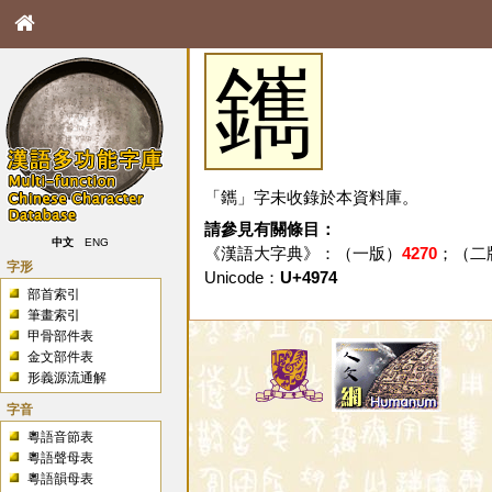
䥴
「䥴」字未收錄於本資料庫。
請參見有關條目：
中文
ENG
《漢語大字典》：（一版）
4270
；（二
字形
Unicode：
U+4974
部首索引
筆畫索引
甲骨部件表
金文部件表
形義源流通解
字音
粵語音節表
粵語聲母表
粵語韻母表