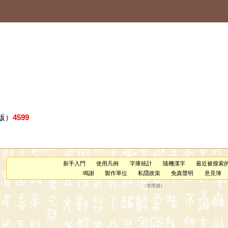
版）
4599
新手入門
使用凡例
字庫統計
隨機漢字
最近被搜索
鳴謝
製作單位
私隱政策
免責聲明
意見簿
（
管理員
）