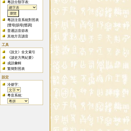
粵語分類字表:
粵語注音系統對照表
[
聲母
|
韻母
|
聲調
]
普通話音節表
其他方言讀音
工具
《說文》全文索引
《讀史方輿紀要》
成語彙輯
繁簡對照表
設定
冷僻字:
粵音系統: