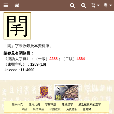
普
粵
䦐
「䦐」字未收錄於本資料庫。
請參見有關條目：
《漢語大字典》：（一版）
4288
；（二版）
4364
《康熙字典》：
1259 (16)
Unicode：
U+4990
新手入門
使用凡例
字庫統計
隨機漢字
最近被搜索的漢字
鳴謝
製作單位
私隱政策
免責聲明
意見簿