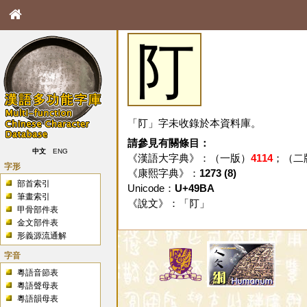
䦺
「䦺」字未收錄於本資料庫。
請參見有關條目：
中文
ENG
《漢語大字典》：（一版）
4114
；（二
字形
《康熙字典》：
1273 (8)
部首索引
Unicode：
U+49BA
筆畫索引
《說文》：「
䦺
」
甲骨部件表
金文部件表
形義源流通解
字音
粵語音節表
粵語聲母表
粵語韻母表