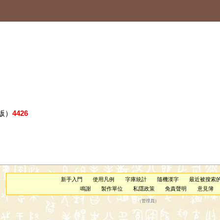
版）
4426
新手入門
使用凡例
字庫統計
隨機漢字
最近被搜索
鳴謝
製作單位
私隱政策
免責聲明
意見簿
（
管理員
）