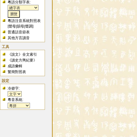
粵語分類字表:
粵語注音系統對照表
[
聲母
|
韻母
|
聲調
]
普通話音節表
其他方言讀音
工具
《說文》全文索引
《讀史方輿紀要》
成語彙輯
繁簡對照表
設定
冷僻字:
粵音系統: