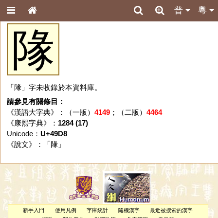
普
粵
䧘
「䧘」字未收錄於本資料庫。
請參見有關條目：
《漢語大字典》：（一版）
4149
；（二版）
4464
《康熙字典》：
1284 (17)
Unicode：
U+49D8
《說文》：「
䧘
」
新手入門
使用凡例
字庫統計
隨機漢字
最近被搜索的漢字