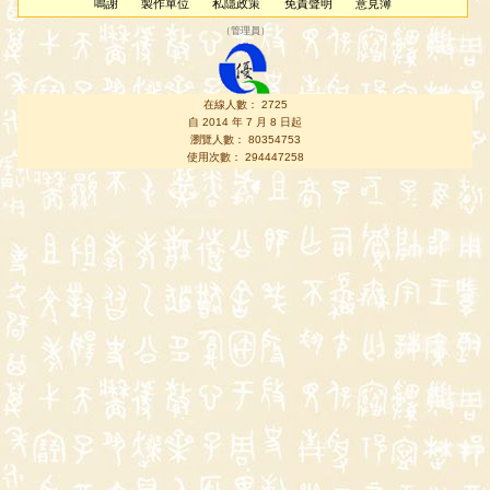
鳴謝
製作單位
私隱政策
免責聲明
意見簿
（
管理員
）
在線人數： 2725
自 2014 年 7 月 8 日起
瀏覽人數： 80354753
使用次數： 294447258