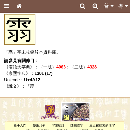
普
粵
䨒
「䨒」字未收錄於本資料庫。
請參見有關條目：
《漢語大字典》：（一版）
4063
；（二版）
4328
《康熙字典》：
1301 (17)
Unicode：
U+4A12
《說文》：「
䨒
」
新手入門
使用凡例
字庫統計
隨機漢字
最近被搜索的漢字