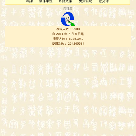
鳴謝
製作單位
私隱政策
免責聲明
意見簿
（
管理員
）
在線人數： 2983
自 2014 年 7 月 8 日起
瀏覽人數： 80251040
使用次數： 294265584