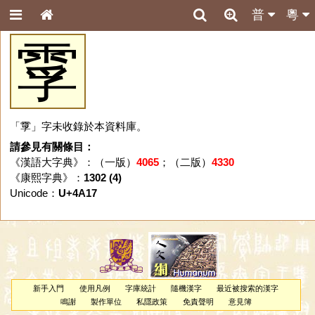
普
粵
䨗
「䨗」字未收錄於本資料庫。
請參見有關條目：
《漢語大字典》：（一版）
4065
；（二版）
4330
《康熙字典》：
1302 (4)
Unicode：
U+4A17
新手入門
使用凡例
字庫統計
隨機漢字
最近被搜索的漢字
鳴謝
製作單位
私隱政策
免責聲明
意見簿