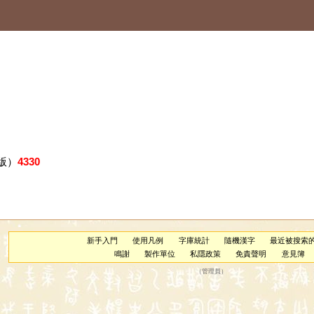
版）
4330
新手入門
使用凡例
字庫統計
隨機漢字
最近被搜索
鳴謝
製作單位
私隱政策
免責聲明
意見簿
（
管理員
）