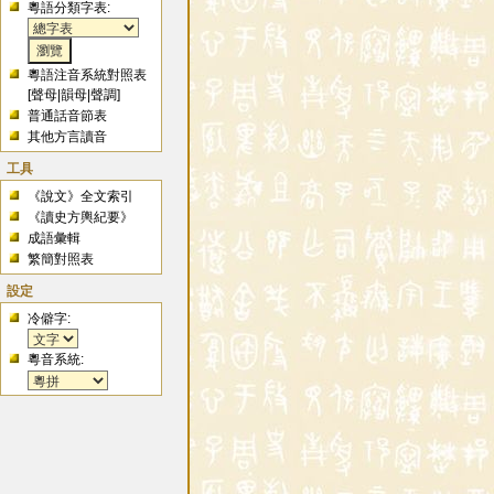
粵語分類字表:
粵語注音系統對照表
[
聲母
|
韻母
|
聲調
]
普通話音節表
其他方言讀音
工具
《說文》全文索引
《讀史方輿紀要》
成語彙輯
繁簡對照表
設定
冷僻字:
粵音系統: