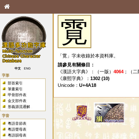
䨘
「䨘」字未收錄於本資料庫。
請參見有關條目：
中文
ENG
《漢語大字典》：（一版）
4064
；（二
字形
《康熙字典》：
1302 (10)
部首索引
Unicode：
U+4A18
筆畫索引
甲骨部件表
金文部件表
形義源流通解
字音
粵語音節表
粵語聲母表
粵語韻母表