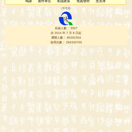
鳴謝
製作單位
私隱政策
免責聲明
意見簿
（
管理員
）
在線人數： 3507
自 2014 年 7 月 8 日起
瀏覽人數： 80291504
使用次數： 294330700