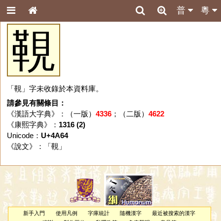
普
粵
䩤
「䩤」字未收錄於本資料庫。
請參見有關條目：
《漢語大字典》：（一版）
4336
；（二版）
4622
《康熙字典》：
1316 (2)
Unicode：
U+4A64
《說文》：「
䩤
」
新手入門
使用凡例
字庫統計
隨機漢字
最近被搜索的漢字