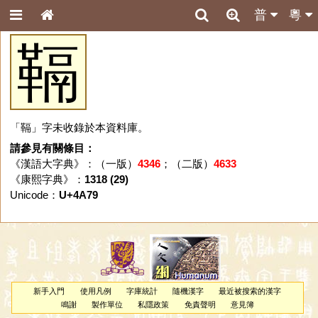
普
粵
䩹
「䩹」字未收錄於本資料庫。
請參見有關條目：
《漢語大字典》：（一版）
4346
；（二版）
4633
《康熙字典》：
1318 (29)
Unicode：
U+4A79
新手入門
使用凡例
字庫統計
隨機漢字
最近被搜索的漢字
鳴謝
製作單位
私隱政策
免責聲明
意見簿