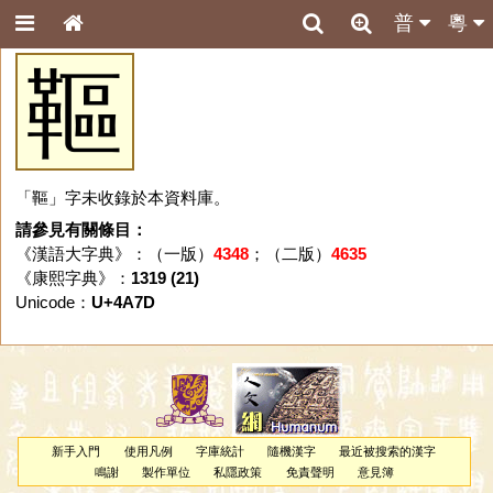
普
粵
䩽
「䩽」字未收錄於本資料庫。
請參見有關條目：
《漢語大字典》：（一版）
4348
；（二版）
4635
《康熙字典》：
1319 (21)
Unicode：
U+4A7D
新手入門
使用凡例
字庫統計
隨機漢字
最近被搜索的漢字
鳴謝
製作單位
私隱政策
免責聲明
意見簿