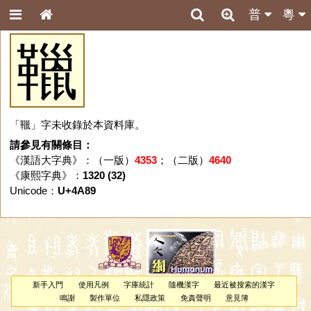
普
粵
䪉
「䪉」字未收錄於本資料庫。
請參見有關條目：
《漢語大字典》：（一版）
4353
；（二版）
4640
《康熙字典》：
1320 (32)
Unicode：
U+4A89
新手入門
使用凡例
字庫統計
隨機漢字
最近被搜索的漢字
鳴謝
製作單位
私隱政策
免責聲明
意見簿