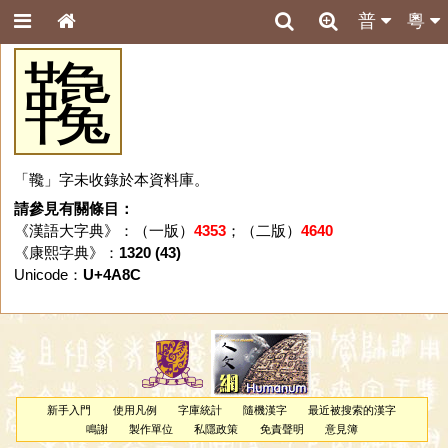
普
粵
䪌
「䪌」字未收錄於本資料庫。
請參見有關條目：
《漢語大字典》：（一版）
4353
；（二版）
4640
《康熙字典》：
1320 (43)
Unicode：
U+4A8C
新手入門
使用凡例
字庫統計
隨機漢字
最近被搜索的漢字
鳴謝
製作單位
私隱政策
免責聲明
意見簿