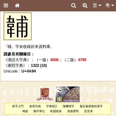
普
粵
䪔
「䪔」字未收錄於本資料庫。
請參見有關條目：
《漢語大字典》：（一版）
4506
；（二版）
4799
《康熙字典》：
1322 (10)
Unicode：
U+4A94
新手入門
使用凡例
字庫統計
隨機漢字
最近被搜索的漢字
鳴謝
製作單位
私隱政策
免責聲明
意見簿