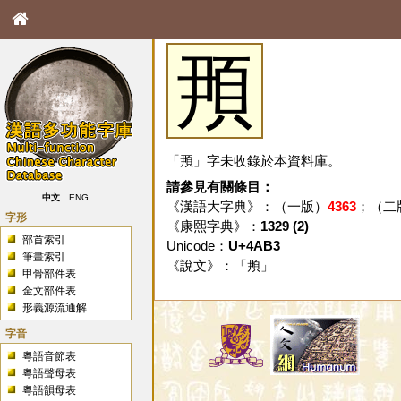
䪳
「䪳」字未收錄於本資料庫。
請參見有關條目：
中文
ENG
《漢語大字典》：（一版）
4363
；（二
字形
《康熙字典》：
1329 (2)
部首索引
Unicode：
U+4AB3
筆畫索引
《說文》：「
䪳
」
甲骨部件表
金文部件表
形義源流通解
字音
粵語音節表
粵語聲母表
粵語韻母表