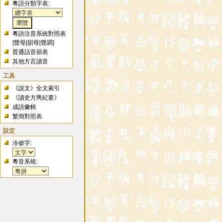
粵語分類字表:
粵語注音系統對照表
[
聲母
|
韻母
|
聲調
]
普通話音節表
其他方言讀音
工具
《說文》全文索引
《讀史方輿紀要》
成語彙輯
繁簡對照表
設定
冷僻字:
粵音系統: