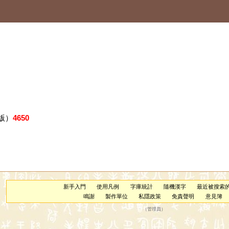
版）
4650
新手入門
使用凡例
字庫統計
隨機漢字
最近被搜索
鳴謝
製作單位
私隱政策
免責聲明
意見簿
（
管理員
）