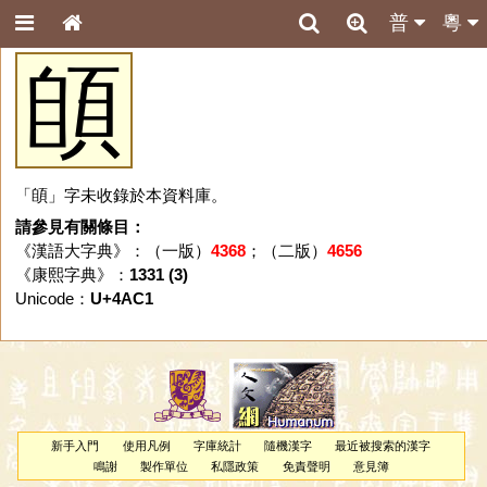
普
粵
䫁
「䫁」字未收錄於本資料庫。
請參見有關條目：
《漢語大字典》：（一版）
4368
；（二版）
4656
《康熙字典》：
1331 (3)
Unicode：
U+4AC1
新手入門
使用凡例
字庫統計
隨機漢字
最近被搜索的漢字
鳴謝
製作單位
私隱政策
免責聲明
意見簿