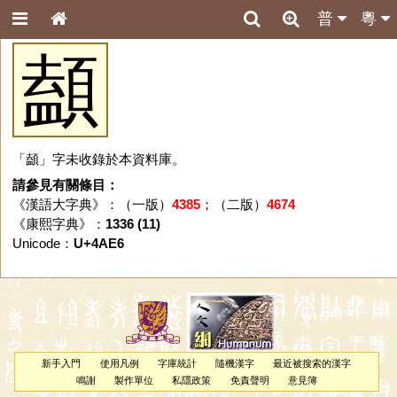
普
粵
䫦
「䫦」字未收錄於本資料庫。
請參見有關條目：
《漢語大字典》：（一版）
4385
；（二版）
4674
《康熙字典》：
1336 (11)
Unicode：
U+4AE6
新手入門
使用凡例
字庫統計
隨機漢字
最近被搜索的漢字
鳴謝
製作單位
私隱政策
免責聲明
意見簿