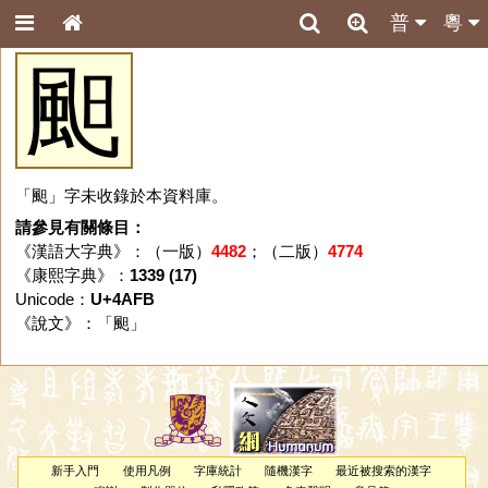
普
粵
䫻
「䫻」字未收錄於本資料庫。
請參見有關條目：
《漢語大字典》：（一版）
4482
；（二版）
4774
《康熙字典》：
1339 (17)
Unicode：
U+4AFB
《說文》：「
䫻
」
新手入門
使用凡例
字庫統計
隨機漢字
最近被搜索的漢字