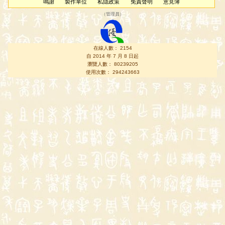
鳴謝
製作單位
私隱政策
免責聲明
意見簿
（
管理員
）
在線人數： 2154
自 2014 年 7 月 8 日起
瀏覽人數： 80239205
使用次數： 294243663