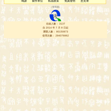
鳴謝
製作單位
私隱政策
免責聲明
意見簿
（
管理員
）
在線人數： 3137
自 2014 年 7 月 8 日起
瀏覽人數： 80150873
使用次數： 294076862