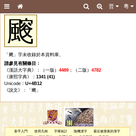
普
粵
䬒
「䬒」字未收錄於本資料庫。
請參見有關條目：
《漢語大字典》：（一版）
4489
；（二版）
4782
《康熙字典》：
1341 (41)
Unicode：
U+4B12
《說文》：「
䬒
」
新手入門
使用凡例
字庫統計
隨機漢字
最近被搜索的漢字