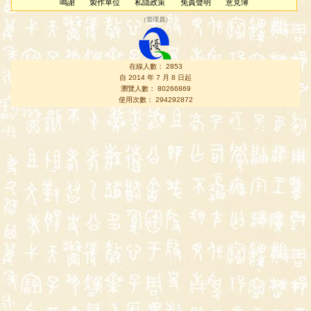
鳴謝
製作單位
私隱政策
免責聲明
意見簿
（
管理員
）
在線人數： 2853
自 2014 年 7 月 8 日起
瀏覽人數： 80266869
使用次數： 294292872