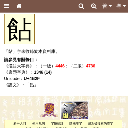
普
粵
䬯
「䬯」字未收錄於本資料庫。
請參見有關條目：
《漢語大字典》：（一版）
4446
；（二版）
4736
《康熙字典》：
1346 (14)
Unicode：
U+4B2F
《說文》：「
䬯
」
新手入門
使用凡例
字庫統計
隨機漢字
最近被搜索的漢字