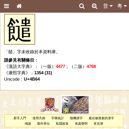
普
粵
䭤
「䭤」字未收錄於本資料庫。
請參見有關條目：
《漢語大字典》：（一版）
4477
；（二版）
4768
《康熙字典》：
1354 (31)
Unicode：
U+4B64
新手入門
使用凡例
字庫統計
隨機漢字
最近被搜索的漢字
鳴謝
製作單位
私隱政策
免責聲明
意見簿