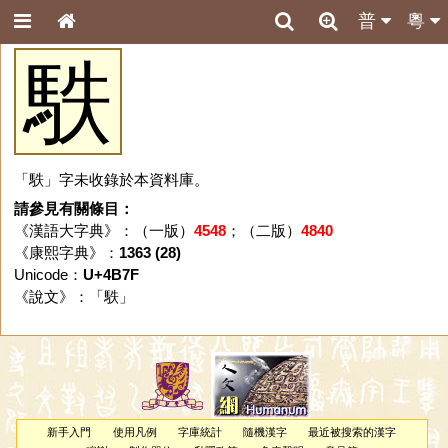
普
粵
䭿
「䭿」字未收錄於本資料庫。
請參見有關條目：
《漢語大字典》：（一版）
4548
；（二版）
4840
《康熙字典》：
1363 (28)
Unicode：
U+4B7F
《說文》：「
䭿
」
新手入門
使用凡例
字庫統計
隨機漢字
最近被搜索的漢字