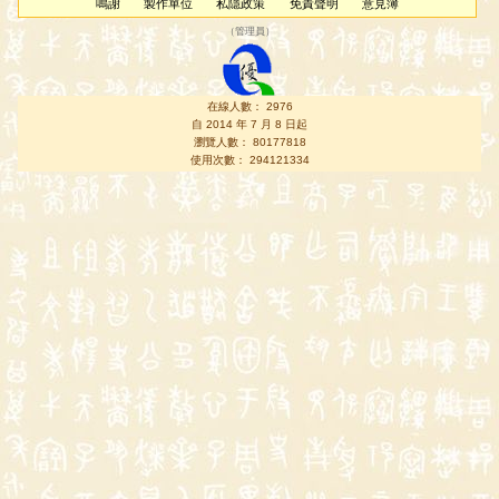
鳴謝
製作單位
私隱政策
免責聲明
意見簿
（
管理員
）
在線人數： 2976
自 2014 年 7 月 8 日起
瀏覽人數： 80177818
使用次數： 294121334