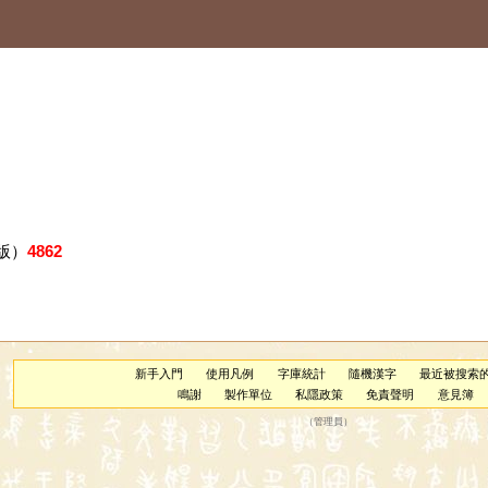
版）
4862
新手入門
使用凡例
字庫統計
隨機漢字
最近被搜索
鳴謝
製作單位
私隱政策
免責聲明
意見簿
（
管理員
）