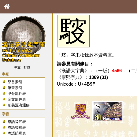
䮟
「䮟」字未收錄於本資料庫。
請參見有關條目：
中文
ENG
《漢語大字典》：（一版）
4566
；（二
字形
《康熙字典》：
1369 (31)
部首索引
Unicode：
U+4B9F
筆畫索引
甲骨部件表
金文部件表
形義源流通解
字音
粵語音節表
粵語聲母表
粵語韻母表