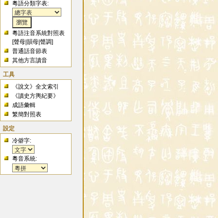
粵語分類字表:
粵語注音系統對照表
[
聲母
|
韻母
|
聲調
]
普通話音節表
其他方言讀音
工具
《說文》全文索引
《讀史方輿紀要》
成語彙輯
繁簡對照表
設定
冷僻字:
粵音系統: