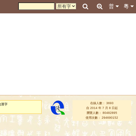
普
粵
在線人數： 3693
的漢字
自 2014 年 7 月 8 日起
瀏覽人數： 80482895
使用次數： 294690152