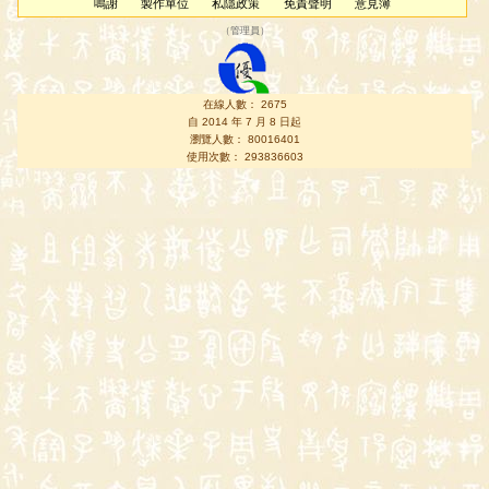
鳴謝
製作單位
私隱政策
免責聲明
意見簿
（
管理員
）
在線人數： 2675
自 2014 年 7 月 8 日起
瀏覽人數： 80016401
使用次數： 293836603