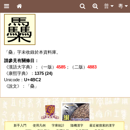
普
粵
䯂
「䯂」字未收錄於本資料庫。
請參見有關條目：
《漢語大字典》：（一版）
4585
；（二版）
4883
《康熙字典》：
1375 (24)
Unicode：
U+4BC2
《說文》：「
䯂
」
新手入門
使用凡例
字庫統計
隨機漢字
最近被搜索的漢字