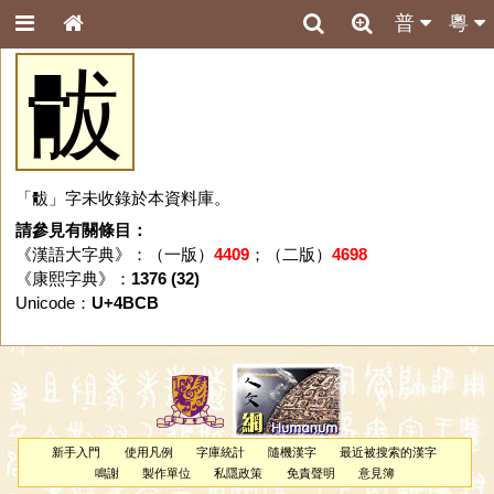
普
粵
䯋
「䯋」字未收錄於本資料庫。
請參見有關條目：
《漢語大字典》：（一版）
4409
；（二版）
4698
《康熙字典》：
1376 (32)
Unicode：
U+4BCB
新手入門
使用凡例
字庫統計
隨機漢字
最近被搜索的漢字
鳴謝
製作單位
私隱政策
免責聲明
意見簿