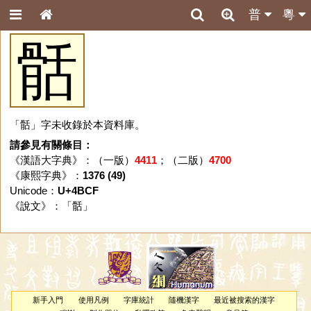
普
粵
䯏
「䯏」字未收錄於本資料庫。
請參見有關條目：
《漢語大字典》：（一版）
4411
；（二版）
4700
《康熙字典》：
1376 (49)
Unicode：
U+4BCF
《說文》：「
䯏
」
新手入門
使用凡例
字庫統計
隨機漢字
最近被搜索的漢字