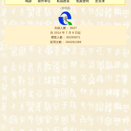
鳴謝
製作單位
私隱政策
免責聲明
意見簿
（
管理員
）
在線人數： 3027
自 2014 年 7 月 8 日起
瀏覽人數： 80265971
使用次數： 294291368