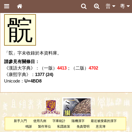
普
粵
䯘
「䯘」字未收錄於本資料庫。
請參見有關條目：
《漢語大字典》：（一版）
4413
；（二版）
4702
《康熙字典》：
1377 (24)
Unicode：
U+4BD8
新手入門
使用凡例
字庫統計
隨機漢字
最近被搜索的漢字
鳴謝
製作單位
私隱政策
免責聲明
意見簿