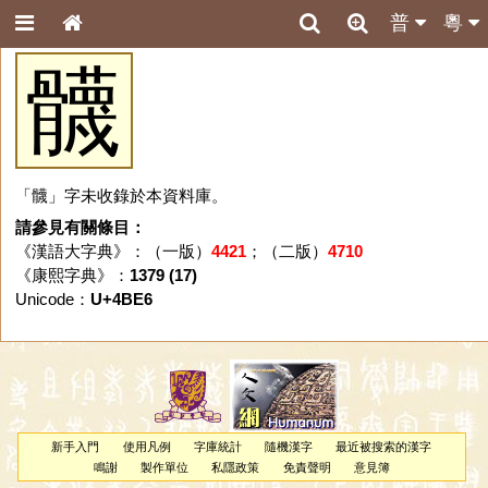
普
粵
䯦
「䯦」字未收錄於本資料庫。
請參見有關條目：
《漢語大字典》：（一版）
4421
；（二版）
4710
《康熙字典》：
1379 (17)
Unicode：
U+4BE6
新手入門
使用凡例
字庫統計
隨機漢字
最近被搜索的漢字
鳴謝
製作單位
私隱政策
免責聲明
意見簿