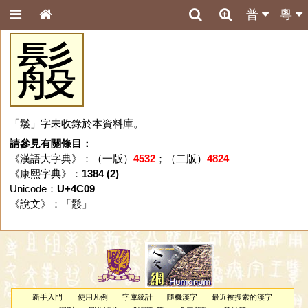
普
粵
䰉
「䰉」字未收錄於本資料庫。
請參見有關條目：
《漢語大字典》：（一版）
4532
；（二版）
4824
《康熙字典》：
1384 (2)
Unicode：
U+4C09
《說文》：「
䰉
」
新手入門
使用凡例
字庫統計
隨機漢字
最近被搜索的漢字