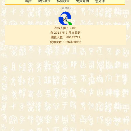
鳴謝
製作單位
私隱政策
免責聲明
意見簿
（
管理員
）
在線人數： 3101
自 2014 年 7 月 8 日起
瀏覽人數： 80345779
使用次數： 294430965