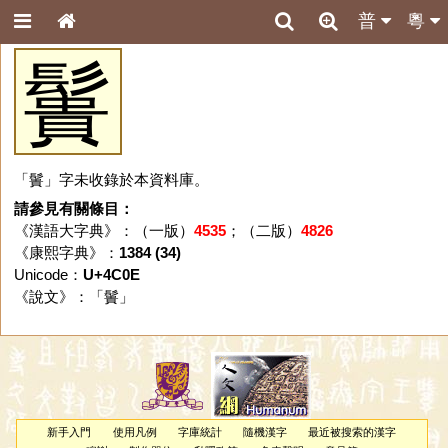
普
粵
䰎
「䰎」字未收錄於本資料庫。
請參見有關條目：
《漢語大字典》：（一版）
4535
；（二版）
4826
《康熙字典》：
1384 (34)
Unicode：
U+4C0E
《說文》：「
䰎
」
新手入門
使用凡例
字庫統計
隨機漢字
最近被搜索的漢字