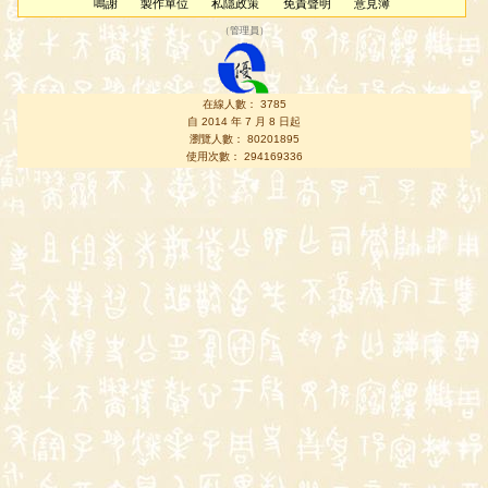
鳴謝
製作單位
私隱政策
免責聲明
意見簿
（
管理員
）
在線人數： 3785
自 2014 年 7 月 8 日起
瀏覽人數： 80201895
使用次數： 294169336