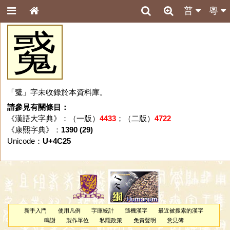
普
粵
䰥
「䰥」字未收錄於本資料庫。
請參見有關條目：
《漢語大字典》：（一版）
4433
；（二版）
4722
《康熙字典》：
1390 (29)
Unicode：
U+4C25
新手入門
使用凡例
字庫統計
隨機漢字
最近被搜索的漢字
鳴謝
製作單位
私隱政策
免責聲明
意見簿