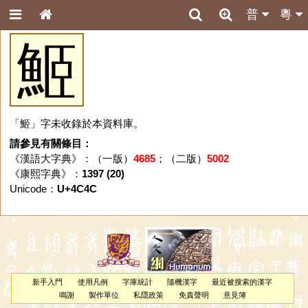
普
粵
䱌
「䱌」字未收錄於本資料庫。
請參見有關條目：
《漢語大字典》：（一版）
4685
；（二版）
5002
《康熙字典》：
1397 (20)
Unicode：
U+4C4C
新手入門
使用凡例
字庫統計
隨機漢字
最近被搜索的漢字
鳴謝
製作單位
私隱政策
免責聲明
意見簿