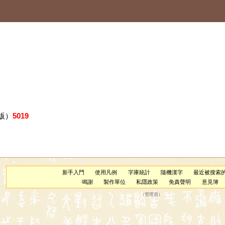
版）
5019
新手入門
使用凡例
字庫統計
隨機漢字
最近被搜索
鳴謝
製作單位
私隱政策
免責聲明
意見簿
（
管理員
）