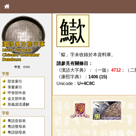
䲌
「䲌」字未收錄於本資料庫。
請參見有關條目：
中文
ENG
《漢語大字典》：（一版）
4712
；（二
字形
《康熙字典》：
1406 (15)
部首索引
Unicode：
U+4C8C
筆畫索引
甲骨部件表
金文部件表
形義源流通解
字音
粵語音節表
粵語聲母表
粵語韻母表