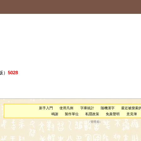
版）
5028
新手入門
使用凡例
字庫統計
隨機漢字
最近被搜索
鳴謝
製作單位
私隱政策
免責聲明
意見簿
（
管理員
）