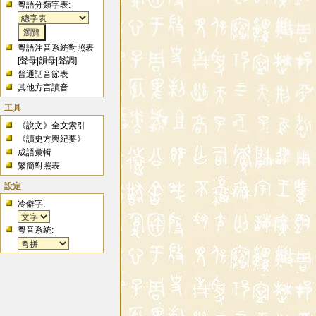
粵語分類字表:
粵語注音系統對照表
[
聲母
|
韻母
|
聲調
]
普通話音節表
其他方言讀音
工具
《說文》全文索引
《讀史方輿紀要》
成語彙輯
繁簡對照表
設定
冷僻字:
粵音系統: