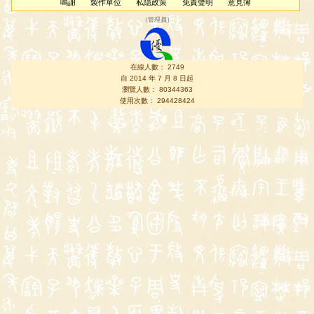
鳴謝
製作單位
私隱政策
免責聲明
意見簿
（
管理員
）
在線人數： 2749
自 2014 年 7 月 8 日起
瀏覽人數： 80344363
使用次數： 294428424