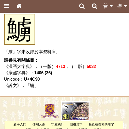
普
粵
䲐
「䲐」字未收錄於本資料庫。
請參見有關條目：
《漢語大字典》：（一版）
4713
；（二版）
5032
《康熙字典》：
1406 (36)
Unicode：
U+4C90
《說文》：「
䲐
」
新手入門
使用凡例
字庫統計
隨機漢字
最近被搜索的漢字