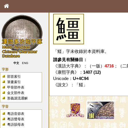
䲔
「䲔」字未收錄於本資料庫。
請參見有關條目：
中文
ENG
《漢語大字典》：（一版）
4716
；（二
字形
《康熙字典》：
1407 (12)
部首索引
Unicode：
U+4C94
筆畫索引
《說文》：「
䲔
」
甲骨部件表
金文部件表
形義源流通解
字音
粵語音節表
粵語聲母表
粵語韻母表