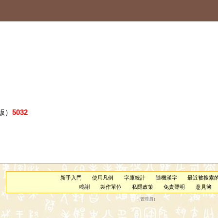
版）
5032
新手入門
使用凡例
字庫統計
隨機漢字
最近被搜索
鳴謝
製作單位
私隱政策
免責聲明
意見簿
（
管理員
）