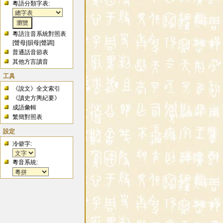
粵語分類字表:
粵語注音系統對照表
[
聲母
|
韻母
|
聲調
]
普通話音節表
其他方言讀音
工具
《說文》全文索引
《讀史方輿紀要》
成語彙輯
繁簡對照表
設定
冷僻字:
粵音系統: