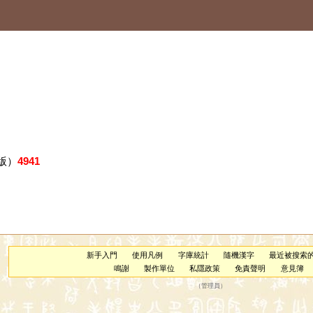
版）
4941
新手入門
使用凡例
字庫統計
隨機漢字
最近被搜索
鳴謝
製作單位
私隱政策
免責聲明
意見簿
（
管理員
）