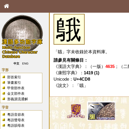
䳘
「䳘」字未收錄於本資料庫。
請參見有關條目：
中文
ENG
《漢語大字典》：（一版）
4635
；（二
字形
《康熙字典》：
1419 (1)
部首索引
Unicode：
U+4CD8
筆畫索引
《說文》：「
䳘
」
甲骨部件表
金文部件表
形義源流通解
字音
粵語音節表
粵語聲母表
粵語韻母表