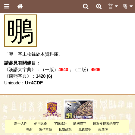
普
粵
䳟
「䳟」字未收錄於本資料庫。
請參見有關條目：
《漢語大字典》：（一版）
4640
；（二版）
4946
《康熙字典》：
1420 (6)
Unicode：
U+4CDF
新手入門
使用凡例
字庫統計
隨機漢字
最近被搜索的漢字
鳴謝
製作單位
私隱政策
免責聲明
意見簿